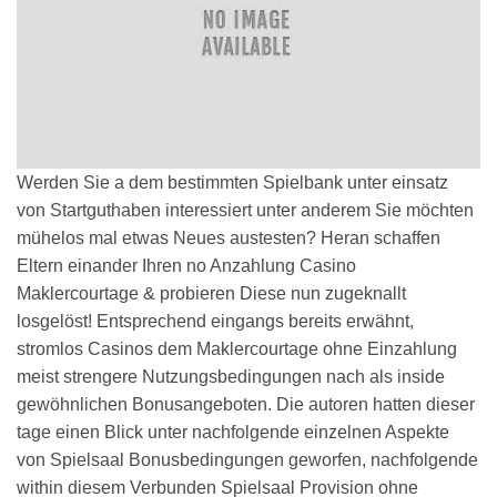
Werden Sie a dem bestimmten Spielbank unter einsatz
von Startguthaben interessiert unter anderem Sie möchten
mühelos mal etwas Neues austesten? Heran schaffen
Eltern einander Ihren no Anzahlung Casino
Maklercourtage & probieren Diese nun zugeknallt
losgelöst! Entsprechend eingangs bereits erwähnt,
stromlos Casinos dem Maklercourtage ohne Einzahlung
meist strengere Nutzungsbedingungen nach als inside
gewöhnlichen Bonusangeboten. Die autoren hatten dieser
tage einen Blick unter nachfolgende einzelnen Aspekte
von Spielsaal Bonusbedingungen geworfen, nachfolgende
within diesem Verbunden Spielsaal Provision ohne