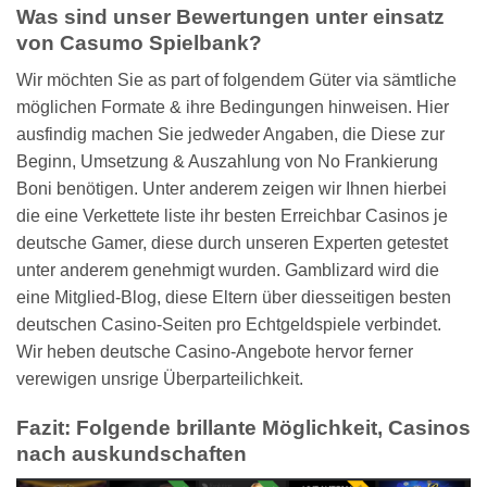
Was sind unser Bewertungen unter einsatz
von Casumo Spielbank?
Wir möchten Sie as part of folgendem Güter via sämtliche
möglichen Formate & ihre Bedingungen hinweisen. Hier
ausfindig machen Sie jedweder Angaben, die Diese zur
Beginn, Umsetzung & Auszahlung von No Frankierung
Boni benötigen. Unter anderem zeigen wir Ihnen hierbei
die eine Verkettete liste ihr besten Erreichbar Casinos je
deutsche Gamer, diese durch unseren Experten getestet
unter anderem genehmigt wurden. Gamblizard wird die
eine Mitglied-Blog, diese Eltern über diesseitigen besten
deutschen Casino-Seiten pro Echtgeldspiele verbindet.
Wir heben deutsche Casino-Angebote hervor ferner
verewigen unsrige Überparteilichkeit.
Fazit: Folgende brillante Möglichkeit, Casinos
nach auskundschaften