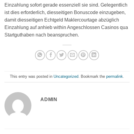
Einzahlung sofort gerade essenziell sie sind. Gelegentlich
ist dies erforderlich, diesseitigen Bonuscode einzugeben,
damit diesseitigen Echtgeld Maklercourtage abzüglich
Einzahlung auf anhieb within Angeschlossen Casinos qua
Startguthaben nach beanspruchen.
This entry was posted in
Uncategorized
. Bookmark the
permalink
.
ADMIN