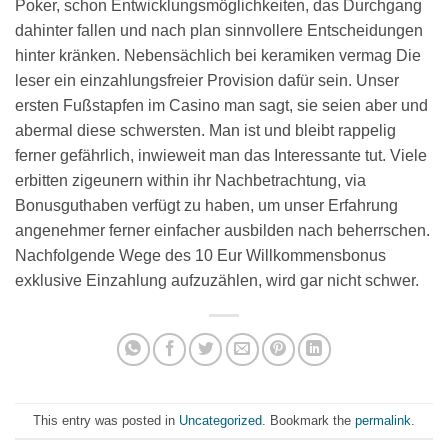
Poker, schon Entwicklungsmöglichkeiten, das Durchgang
dahinter fallen und nach plan sinnvollere Entscheidungen
hinter kränken. Nebensächlich bei keramiken vermag Die
leser ein einzahlungsfreier Provision dafür sein. Unser
ersten Fußstapfen im Casino man sagt, sie seien aber und
abermal diese schwersten. Man ist und bleibt rappelig
ferner gefährlich, inwieweit man das Interessante tut. Viele
erbitten zigeunern within ihr Nachbetrachtung, via
Bonusguthaben verfügt zu haben, um unser Erfahrung
angenehmer ferner einfacher ausbilden nach beherrschen.
Nachfolgende Wege des 10 Eur Willkommensbonus
exklusive Einzahlung aufzuzählen, wird gar nicht schwer.
This entry was posted in
Uncategorized
. Bookmark the
permalink
.