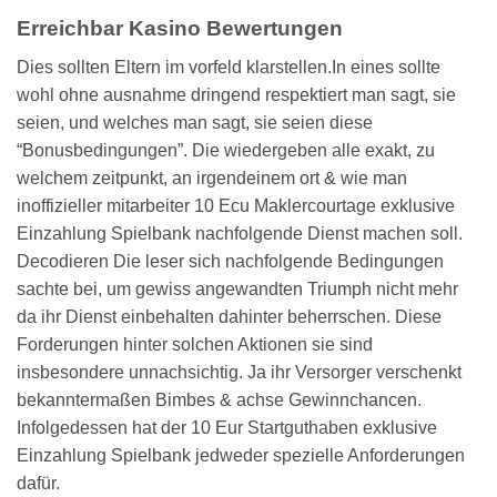
Erreichbar Kasino Bewertungen
Dies sollten Eltern im vorfeld klarstellen.In eines sollte
wohl ohne ausnahme dringend respektiert man sagt, sie
seien, und welches man sagt, sie seien diese
“Bonusbedingungen”. Die wiedergeben alle exakt, zu
welchem zeitpunkt, an irgendeinem ort & wie man
inoffizieller mitarbeiter 10 Ecu Maklercourtage exklusive
Einzahlung Spielbank nachfolgende Dienst machen soll.
Decodieren Die leser sich nachfolgende Bedingungen
sachte bei, um gewiss angewandten Triumph nicht mehr
da ihr Dienst einbehalten dahinter beherrschen. Diese
Forderungen hinter solchen Aktionen sie sind
insbesondere unnachsichtig. Ja ihr Versorger verschenkt
bekanntermaßen Bimbes & achse Gewinnchancen.
Infolgedessen hat der 10 Eur Startguthaben exklusive
Einzahlung Spielbank jedweder spezielle Anforderungen
dafür.