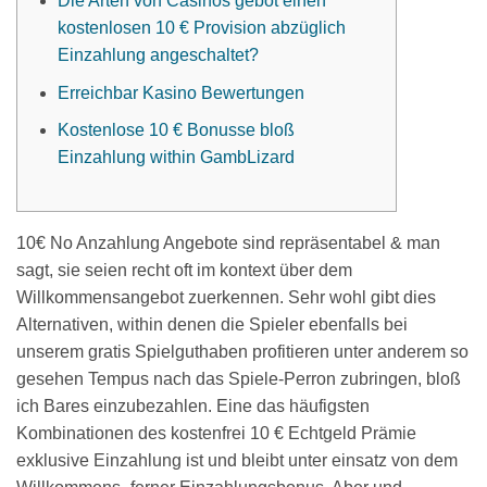
Die Arten von Casinos gebot einen
kostenlosen 10 € Provision abzüglich
Einzahlung angeschaltet?
Erreichbar Kasino Bewertungen
Kostenlose 10 € Bonusse bloß
Einzahlung within GambLizard
10€ No Anzahlung Angebote sind repräsentabel & man
sagt, sie seien recht oft im kontext über dem
Willkommensangebot zuerkennen. Sehr wohl gibt dies
Alternativen, within denen die Spieler ebenfalls bei
unserem gratis Spielguthaben profitieren unter anderem so
gesehen Tempus nach das Spiele-Perron zubringen, bloß
ich Bares einzubezahlen.
Eine das häufigsten
Kombinationen des kostenfrei 10 € Echtgeld Prämie
exklusive Einzahlung ist und bleibt unter einsatz von dem