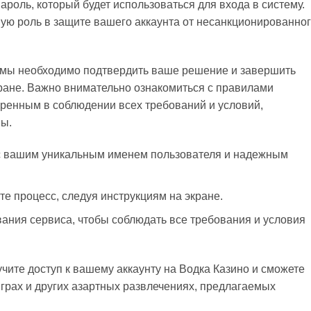
ароль, который будет использоваться для входа в систему.
ую роль в защите вашего аккаунта от несанкционированно
мы необходимо подтвердить ваше решение и завершить
кране. Важно внимательно ознакомиться с правилами
еренным в соблюдении всех требований и условий,
ы.
с вашим уникальным именем пользователя и надежным
е процесс, следуя инструкциям на экране.
ания сервиса, чтобы соблюдать все требования и условия
ите доступ к вашему аккаунту на Водка Казино и сможете
 играх и других азартных развлечениях, предлагаемых