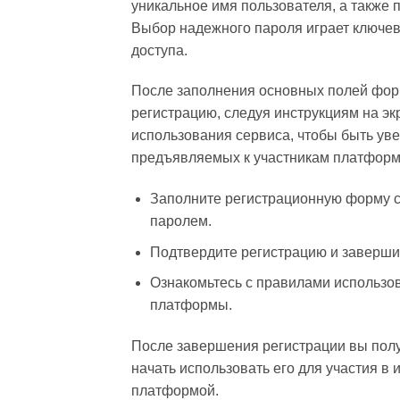
уникальное имя пользователя, а также п
Выбор надежного пароля играет ключев
доступа.
После заполнения основных полей фор
регистрацию, следуя инструкциям на э
использования сервиса, чтобы быть ув
предъявляемых к участникам платформ
Заполните регистрационную форму 
паролем.
Подтвердите регистрацию и завершит
Ознакомьтесь с правилами использов
платформы.
После завершения регистрации вы получ
начать использовать его для участия в
платформой.