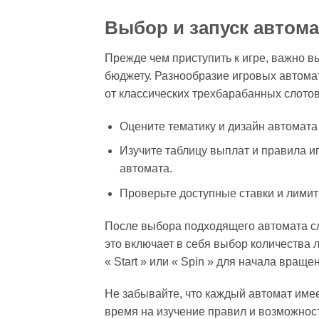
Выбор и запуск автома
Прежде чем приступить к игре, важно 
бюджету. Разнообразие игровых автома
от классических трехбарабанных слото
Оцените тематику и дизайн автомата
Изучите таблицу выплат и правила 
автомата.
Проверьте доступные ставки и лимит
После выбора подходящего автомата сле
это включает в себя выбор количества 
« Start » или « Spin » для начала вращ
Не забывайте, что каждый автомат имее
время на изучение правил и возможнос