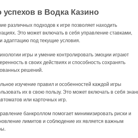
успехов в Водка Казино
ние различных подходов к игре позволяет находить
ациях. Это может включать в себя управление ставками,
и адаптацию под текущие условия.
ихологии игры и умение контролировать эмоции играют
еренность в своих действиях и способность сохранять
нованных решений.
ельное изучение правил и особенностей каждой игры
льзовать их в свою пользу. Это может включать в себя знан
втоматов или карточных игр.
равление банкроллом помогает минимизировать риски и
новление лимитов и соблюдение их является важным
ры.