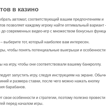
тов в казино
выбрать автомат, соответствующий вашим предпочтениям и
тов позволяет каждому игроку найти оптимальный вариант 
в до современных видео-игр с множеством бонусных функц
 – выберите тот, который наиболее вам интересен.
игры, чтобы понять потенциальные выигрыши и особенности
ы на игру, чтобы они соответствовали вашему банкроллу.
дует запустить игру, следуя инструкциям на экране. Обыч
линий и размера ставки, после чего можно нажать кнопку
ения барабанов.
т свои особенности и стратегии, поэтому полезно провести
тей перед началом игры.