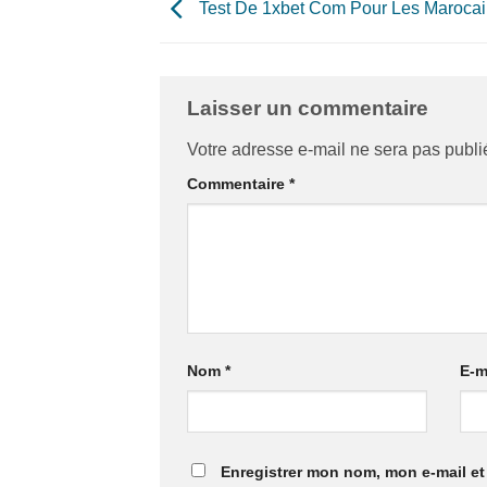
Test De 1xbet Com Pour Les Maroca
Laisser un commentaire
Votre adresse e-mail ne sera pas publi
Commentaire
*
Nom
*
E-m
Enregistrer mon nom, mon e-mail et