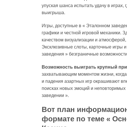
упуская шанса испытать удачу в играх
выигрыша.
Игры, доступные в « Эталонном заведе
графики и честной игровой механики. 
качеством визуализации и атмосферой, 
Эксклюзивные слоты, карточные игры и
заведения » безграничные возможности
Возможность выиграть крупный при
захватывающим моментом жизни, когда
и падения азартных игр окрашивают впе
поисках новых эмоций и неповторимых 
заведении ».
Вот план информацион
формате по теме « Осн