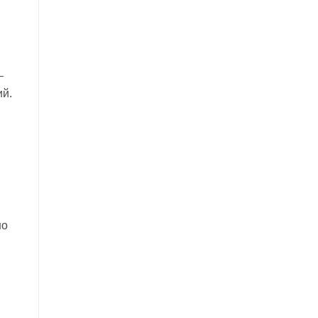
–
ий.
но