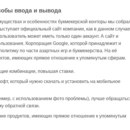
собы ввода и вывода
уществах и особенностях букмекерской конторы мы собра
ыступает официальный сайт компании, как в данном случае
льзователь может иметь только один аккаунт. А сайт и
ользования. Корпорация Google, которой принадлежит и
политику по части азартных игр и букмекерства. На её
ктов, имеющих прямое отношение к упомянутым сферам.
ющие комбинации, повышая ставки.
фт, который нужно скачать и установить на мобильное
ример, с использованием фото проблемы), лучше обращатьс
му обратной связи.
ние продуктов, имеющих прямое отношение к упомянутым