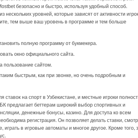
Mostbet безопасно и быстро, используя удобный способ.
из нескольких уровней, которые зависят от активности игро
вите, тем выше ваш уровень в программе и тем больше
тановить полную программу от букмекера.
зовать окно официального сайта.
за пользование сайтом.
таким быстрым, как при звонке, но очень подробным и
я ставок на спорт в Узбекистане, и местные игроки полнос
 БК предлагает беттерам широкий выбор спортивных и
нсляции, денежные бонусы, казино. Для доступа ко всем
необходима регистрация. Он позволяет делать ставки, смотр
 играть в игровые автоматы и многое другое. Кроме того, 
ус.