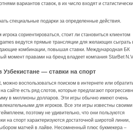
тнями вариантов ставок, в их число входят и статистическ
чать специальные подарки за определенные действия.
игрока сориентироваться, стоит ли становиться клиентом
e-games ведутся прямые трансляции для желающих сыграть 
падающие комбинации, повышая ставки. Международная БК
нный момент правами на бренд владеет компания StarBet N.V
в Узбекистане — ставки на спорт
, можно воспользоваться поиском в интернете или обратит
, на сайте есть ряд слотов, которые предлагают прогрессив
мму в миллионы долларов. Эти игры обычно имеют очень
ривлекательными для игроков. Все эти игры известны своими
еймплеем, поэтому не удивительно, что они пользуются
ки на спорт характеризуются достаточной широтой линии,
бором матчей в лайве. Несомненный плюс букмекера –