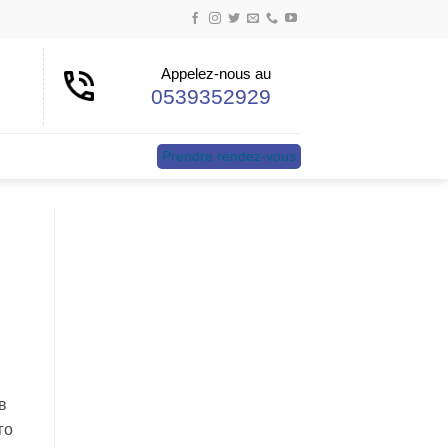
Appelez-nous au
0539352929
Prendre rendez-vous
в
го