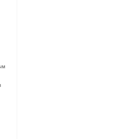
ным
в