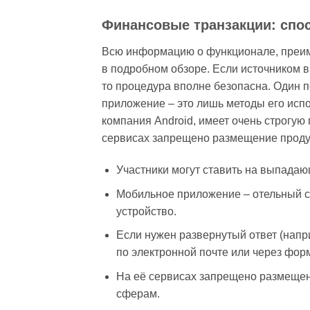
Финансовые транзакции: спо
Всю информацию о функционале, преим
в подробном обзоре. Если источником в
то процедура вполне безопасна. Один по
приложение – это лишь методы его исп
компания Android, имеет очень строгую 
сервисах запрещено размещение проду
Участники могут ставить на выпада
Мобильное приложение – отельный со
устройство.
Если нужен развернутый ответ (нап
по электронной почте или через фор
На её сервисах запрещено размеще
сферам.