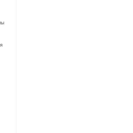
мы
ия