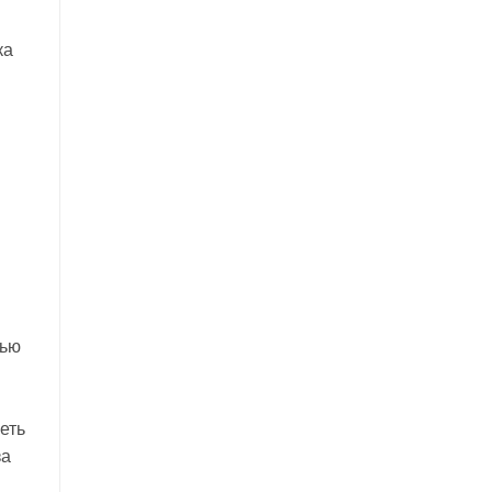
ка
тью
еть
за