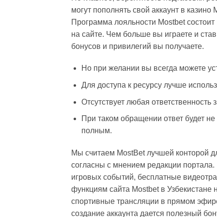
могут пополнять свой аккаунт в казино 
Программа лояльности Mostbet состоит 
на сайте. Чем больше вы играете и ста
бонусов и привилегий вы получаете.
Но при желании вы всегда можете ус
Для доступа к ресурсу лучше исполь
Отсутствует любая ответственность 
При таком обращении ответ будет не 
полным.
Мы считаем MostBet лучшей конторой дл
согласны с мнением редакции портала.
игровых событий, бесплатные видеотра
функциям сайта Mostbet в Узбекистане 
спортивные трансляции в прямом эфире,
создание аккаунта дается полезный бон