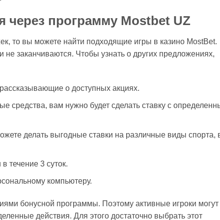
я через программу Mostbet UZ
ек, то вы можете найти подходящие игры в казино MostBet.
 не заканчиваются. Чтобы узнать о других предложениях,
 рассказывающие о доступных акциях.
е средства, вам нужно будет сделать ставку с определен
можете делать выгодные ставки на различные виды спорта, 
в течение 3 суток.
рсональному компьютеру.
виями бонусной программы. Поэтому активные игроки могут
еленные действия. Для этого достаточно выбрать этот