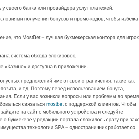
 у своего банка или провайдера услуг платежей.
условиями получения бонусов и промо-кодов, чтобы избежа
ение, что MostBet – лучшая букмекерская контора для игро
вана система обхода блокировок.
е «Казино» и доступна в приложении.
бонусных предложений имеют свои ограничения, такие как
озита, и т.д. Поэтому перед использованием бонуса,
вания. Если у вас возникли вопросы или проблемы во время
ебоваться связаться
mostbet
с поддержкой клиентов. Чтобы
 зайдите на сайт с мобильного устройства и следуйте
 о букмекере у редакции портала сложилось сразу при зах
еимущества технологии SPA – одностраничник работает со