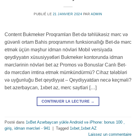
PUBLIÉ LE
21 JANVIER 2024
PAR
ADMIN
Content Bukmeker Proqramları Bet-də təhlükəsiz mərc və
güvənli ortam Bahis proqramının funksionallığı Bet-də mərc
etmək üçün məşhur idman növləri Mobil versiyada
qeydiyyatın xüsusiyyətləri Bukmeker kontorunda idman
mərclərinin növləri bet az Promos və Bonuslar Canlı Bet-
də mərcdən imtina etmək mümkündürmü? Cihaz tələbləri
və uyğunluğu Bet qeydiyyat – Qeydiyyatdan necə keçməli?
bet azerbaycan, 1xbet az, merc saytlari […]
CONTINUER LA LECTURE
→
Posté dans
1xBet Azərbaycan yükle Android və iPhone: bonus 100 ,
giriş, idman mərcləri - 941
|
Tagged
1xbet
,
1xbet AZ
Laissez un commentaire